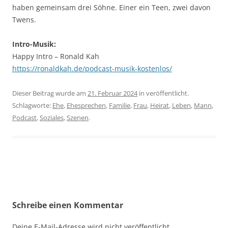
haben gemeinsam drei Söhne. Einer ein Teen, zwei davon
Twens.
Intro-Musik:
Happy Intro – Ronald Kah
https://ronaldkah.de/podcast-musik-kostenlos/
Dieser Beitrag wurde am
21. Februar 2024
in veröffentlicht.
Schlagworte:
Ehe
,
Ehesprechen
,
Familie
,
Frau
,
Heirat
,
Leben
,
Mann
,
Podcast
,
Soziales
,
Szenen
.
Beitragsnavigation
Schreibe einen Kommentar
Deine E-Mail-Adresse wird nicht veröffentlicht.