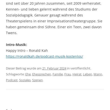
sind seit über 20 Jahren zusammen, seit 2009 verheiratet.
Kennen- und lieben gelernt während des Studiums der
Sozialpädagogik. Genauer gesagt während des
Theaterspielens in einer Improvisationstheatergruppe. Sie
haben gemeinsam drei Söhne. Einer ein Teen, zwei davon
Twens.
Intro-Musik:
Happy Intro – Ronald Kah
https://ronaldkah.de/podcast-musik-kostenlos/
Dieser Beitrag wurde am
21. Februar 2024
in veröffentlicht.
Schlagworte:
Ehe
,
Ehesprechen
,
Familie
,
Frau
,
Heirat
,
Leben
,
Mann
,
Podcast
,
Soziales
,
Szenen
.